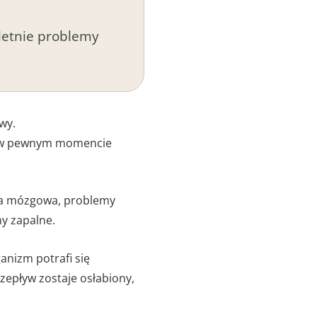
oletnie problemy
wy.
aż w pewnym momencie
ła mózgowa, problemy
ny zapalne.
nizm potrafi się
epływ zostaje osłabiony,