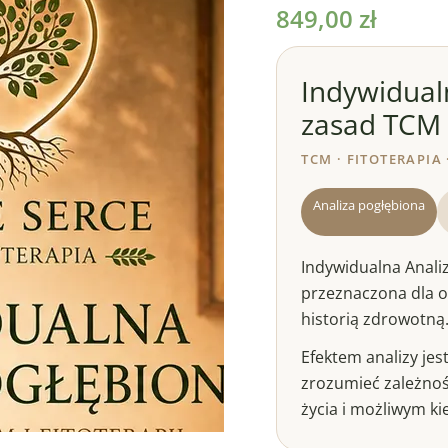
Pogłębiona
849,00
zł
według
zasad
Indywidual
TCM
zasad TCM i
i
fitoterapii
TCM · FITOTERAPIA
Analiza pogłębiona
Indywidualna Analiz
przeznaczona dla os
historią zdrowotną
Efektem analizy je
zrozumieć zależnoś
życia i możliwym k