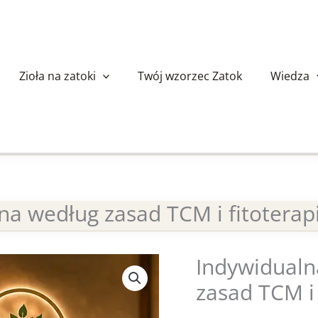
Zioła na zatoki
Twój wzorzec Zatok
Wiedza
na według zasad TCM i fitoterapi
Indywidualn
ilość
Indywidualna
zasad TCM i 
Analiza