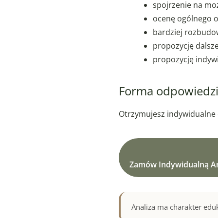
spojrzenie na mo
ocenę ogólnego 
bardziej rozbudo
propozycję dalsze
propozycję indywid
Forma odpowiedz
Otrzymujesz indywidualne 
Zamów Indywidualną An
Analiza ma charakter eduk