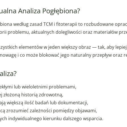
ualna Analiza Pogłębiona?
ębiona według zasad TCM i fitoterapii to rozbudowane opr
orii problemu, aktualnych dolegliwości oraz materiałów prze
wszystkich elementów w jeden większy obraz — tak, aby lepie
nowagę i co może blokować jego naturalny przepływ oraz r
aliza?
ekłymi lub wieloletnimi problemami,
ej złożoną historią zdrowotną,
ają większą ilość badań lub dokumentacji,
chcą zrozumieć zależności pomiędzy objawami,
cych indywidualnego kierunku dalszego wsparcia.