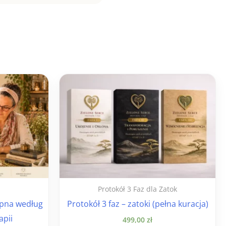
Protokół 3 Faz dla Zatok
ępna według
Protokół 3 faz – zatoki (pełna kuracja)
apii
499,00
zł